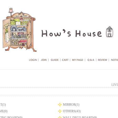
LIV
T(1)
MIRROR(1)
E(0)
OTHERS(43)
TING BOARD(0)
WALL DECO BOARD(8)