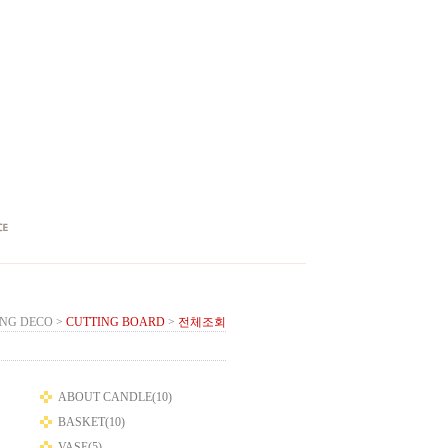
ING DECO
>
CUTTING BOARD
>
전체조회
ABOUT CANDLE(10)
BASKET(10)
VASE(5)