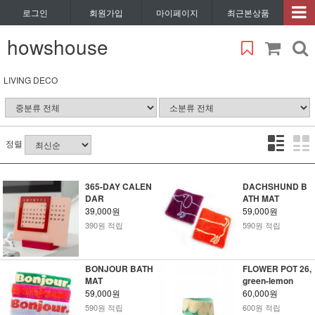
로그인
회원가입
마이페이지
최근본상품
howshouse
LIVING DECO
정렬
365-DAY CALEN
DACHSHUND B
DAR
ATH MAT
39,000원
59,000원
390원 적립
590원 적립
BONJOUR BATH
FLOWER POT 26,
MAT
green-lemon
59,000원
60,000원
590원 적립
600원 적립