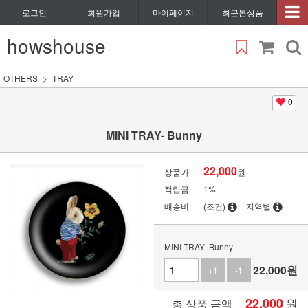
로그인
회원가입
마이페이지
최근본상품
howshouse
OTHERS
TRAY
0
MINI TRAY- Bunny
22,000
상품가
원
적립금
1%
배송비
(조건)
지역별
MINI TRAY- Bunny
22,000
원
+1
-1
22,000
원
총 상품 금액