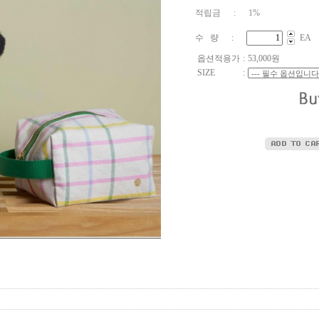
적립금 : 1%
수 량 :
EA
옵션적용가
:
53,000
원
SIZE
: