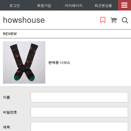
로그인
회원가입
마이페이지
최근본상품
howshouse
REVIEW
본메종 니삭스
이름
비밀번호
제목