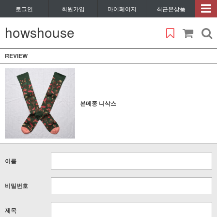
로그인
회원가입
마이페이지
최근본상품
howshouse
REVIEW
본메종 니삭스
이름
비밀번호
제목