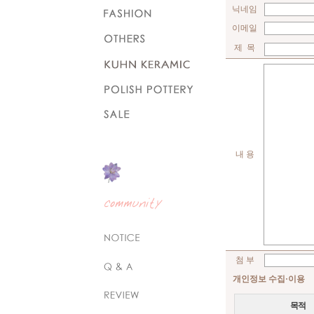
닉네임
이메일
제 목
내 용
첨 부
개인정보 수집·이용
목적