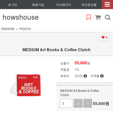
로그인
회원가입
마이페이지
최근본상품
howshouse
FASHION
POUCH
0
MEDIUM Art Books & Coffee Clutch
55,000
상품가
원
적립금
1%
배송비
(조건)
지역별
MEDIUM Art Books & Coffee
Clutch
55,000
원
+1
-1