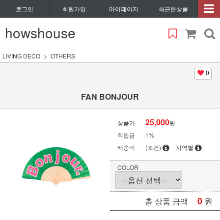
로그인
회원가입
마이페이지
최근본상품
howshouse
LIVING DECO
OTHERS
0
FAN BONJOUR
25,000
상품가
원
적립금
1%
배송비
(조건)
지역별
COLOR
0
원
총 상품 금액