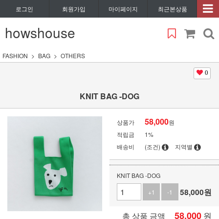
로그인
회원가입
마이페이지
최근본상품
howshouse
FASHION
BAG
OTHERS
0
KNIT BAG -DOG
58,000
상품가
원
적립금
1%
배송비
(조건)
지역별
KNIT BAG -DOG
58,000
원
+1
-1
58,000
원
총 상품 금액